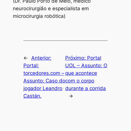
(Dr. Paulo Porto de Melo, médico
neurocirurgião e especialista em
microcirurgia robótica)
←
Anterior:
Próximo:
Portal
Portal:
UOL – Assunto: O
torcedores.com –
que acontece
Assunto: Caso do
com o corpo
jogador Leandro
durante a corrida
Castán.
→