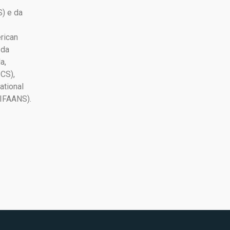
) e da
rican
 da
a,
ICS),
ational
(IFAANS).