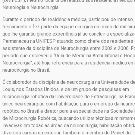
(UNIFESP), mesmo local onde realizou sua residência médica
Neurologia e Neurocirurgia.
Durante o período de residência médica, participou de intenso
treinamento e fez parte da equipe cirúrgica em mais de mil ciru
que lhe garantiu grande experiência já ao concluir a especializa
Permaneceu na UNIFESP atuando como chefe dos residentes 
assistente da disciplina de Neurocirurgia entre 2002 e 2006. F
período que escreveu o “Guia de Medicina Ambulatorial e Hospi
Neurocirurgia”; até hoje referência para a residência médica em
neurocirurgia no Brasil.
É colaborador da disciplina de neurocirurgia na Universidade de
Louis, nos Estados Unidos, e de um grupo de pesquisas em
microcirurgia robótica da Universidade de Estrasburgo, na Franç
único neurocirurgião com habilitação para o emprego da neuroci
robótica no Brasil e diretor para a especialidade na Sociedade
de Microcirurgia Robótica, buscando utilizar técnicas minimam
invasivas em todas as áreas da neurocirurgia; habilitação obti
diversos cursos no exterior. Também é membro do Painel de