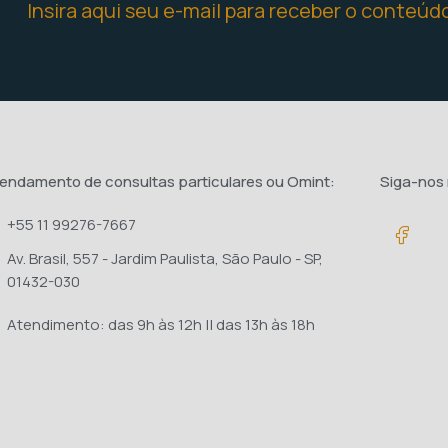
Insira aqui seu e-mail para receber o conteúd
endamento de consultas particulares ou Omint:
Siga-nos 
+55 11 99276-7667
Av. Brasil, 557 - Jardim Paulista, São Paulo - SP,
01432-030
Atendimento: das 9h às 12h || das 13h às 18h