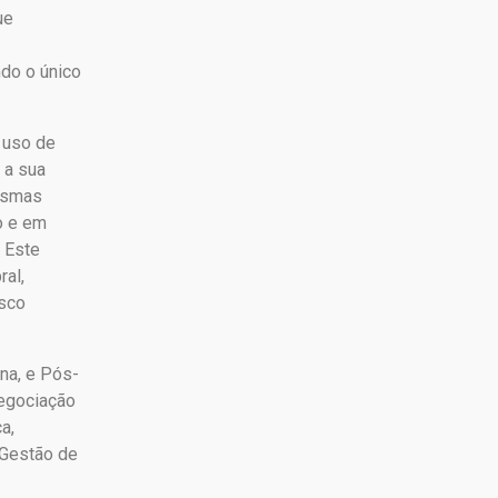
ue
ndo o único
 uso de
 a sua
rismas
o e em
. Este
al,
isco
na, e Pós-
egociação
a,
 Gestão de