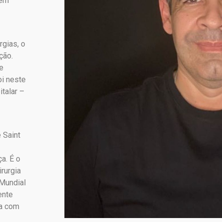
 em
rgias, o
ção.
e
oi neste
talar –
 Saint
a. É o
rurgia
 Mundial
ente
da com